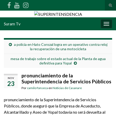
Alte
Search for:
Suram Tv
Alter
a policía en Hato Corozal logra en un operativo contra reloj
la recuperación de una motocicleta
mesa de trabajo sobre el estado actual de la Planta de agua
definitiva para Yopal
pronunciamiento de la
NOV
Superintendencia de Servicios Públicos
23
Por
camilo fonseca
en
Noticias de Casanare
pronunciamiento de la Superintendencia de Servicios
Públicos, donde aseguró que la Empresa de Acueducto,
Alcantarillado y Aseo de Yopal todavía no será devuelta al