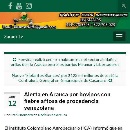
Alte
Search for:
Suram Tv
Alter
Fonvida realizó censo a habitantes del sector aledaño a
orillas del rio Arauca entre los barrios Miramar y Libertadores
Nueve “Elefantes Blancos” por $123 mil millones detectó la
Contraloría General en 6 municipios de Casanare
Alerta en Arauca por bovinos con
ABR
fiebre aftosa de procedencia
12
venezolana
Por
Frank Romero
en
Noticias de Arauca
El Instituto Colombiano Agropecuario (ICA) informó que en