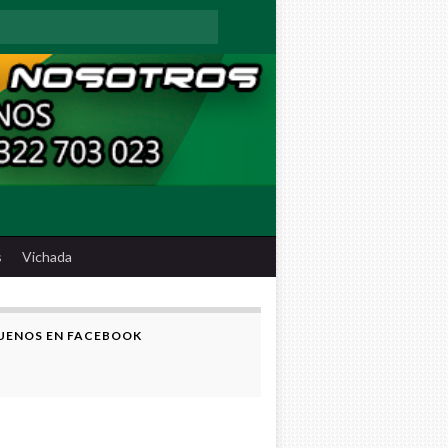
:
s
Vichada
UENOS EN FACEBOOK