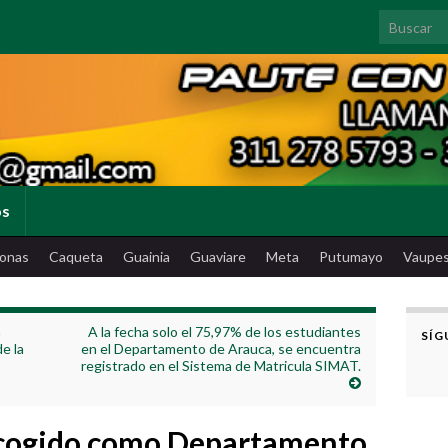
Search for
os
onas
Caqueta
Guainia
Guaviare
Meta
Putumayo
Vaupe
n
A la fecha solo el 75,97% de los estudiantes
SÍG
e la
en el Departamento de Arauca, se encuentra
registrado en el Sistema de Matricula SIMAT.
scogido como Departamento