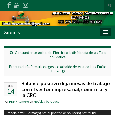
Alte
Search for:
Suram Tv
Alter
Contundente golpe del Ejército a la disidencia de las Farc
en Arauca
Procuraduría formula cargos a exalcalde de Arauca Luis Emilio
Tovar
Balance positivo deja mesas de trabajo
JUN
con el sector empresarial, comercial y
14
la CRCI
Por
Frank Romero
en
Noticias de Arauca
Reproductor
Media error: Format(s) not supported or source(s) not found