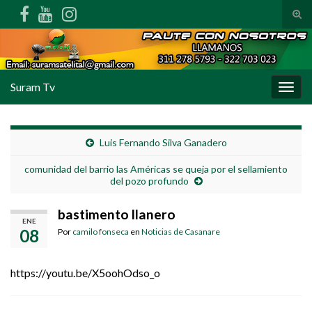
Alte
Search for:
Suram Tv
Alter
Luis Fernando Silva Ganadero
comunidad del barrio las Américas se queja por el sellamiento
del pozo profundo
bastimento llanero
ENE
08
Por
camilo fonseca
en
Noticias de Casanare
https://youtu.be/X5oohOdso_o