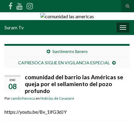
Alte
Search for:
Suram Tv
Alter
bastimento llanero
CAPRESOCA SIGUE EN VIGILANCIA ESPECIAL
comunidad del barrio las Américas se
ENE
queja por el sellamiento del pozo
08
profundo
Por
camilo fonseca
en
Noticias de Casanare
https://youtu.be/Bv_1ifG3dJY