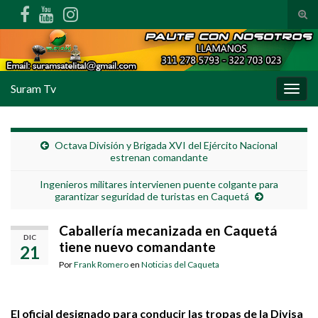
Alte
Search for:
Suram Tv
Alter
Octava División y Brigada XVI del Ejército Nacional
estrenan comandante
Ingenieros militares intervienen puente colgante para
garantizar seguridad de turistas en Caquetá
Caballería mecanizada en Caquetá
DIC
tiene nuevo comandante
21
Por
Frank Romero
en
Noticias del Caqueta
El oficial designado para conducir las tropas de la Divisa