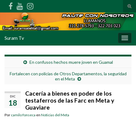
Alte
Search for:
Suram Tv
Alter
En confusos hechos muere joven en Guamal
Fortalecen con policías de Otros Departamentos, la seguridad
en el Meta
Cacería a bienes en poder de los
DIC
testaferros de las Farc en Meta y
18
Guaviare
Por
camilo fonseca
en
Noticias del Meta