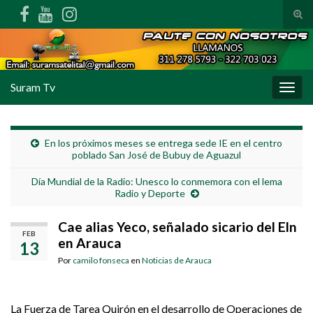
Alte
Search for:
Suram Tv
Alter
En los próximos meses se entrega sede IE en el centro
poblado San José de Bubuy de Aguazul
Día Mundial de la Radio: Unesco lo conmemora con el lema
Radio y Deporte
Cae alias Yeco, señalado sicario del Eln
FEB
en Arauca
13
Por
camilo fonseca
en
Noticias de Arauca
La Fuerza de Tarea Quirón en el desarrollo de Operaciones de