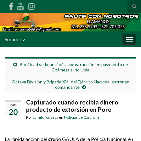
Alte
Search for:
Suram Tv
Alter
Por Ocad se financiará la construcción en pavimento de
Chámeza al río Upía
Octava División y Brigada XVI del Ejército Nacional estrenan
comandante
Capturado cuando recibía dinero
DIC
producto de extorsión en Pore
20
Por
camilo fonseca
en
Noticias de Casanare
La rápida acción del grupo GAULA de la Policía Nacional, en