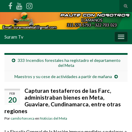
Alte
Search for:
Suram Tv
Alter
333 Incendios forestales ha registadro el departamento
del Meta
Maestros y su cese de actividades a partir de mañana
Capturan testaferros de las Farc,
FEB
administraban bienes en Meta,
20
Guaviare, Cundinamarca, entre otras
regiones
Por
camilo fonseca
en
Noticias del Meta
La Fiscalía General de la Nación impuso medidas cautelares a