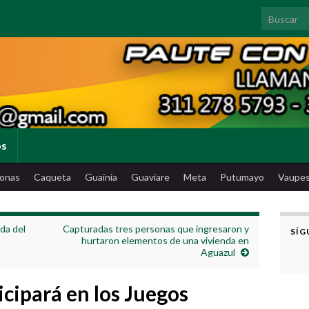
Search for
os
onas
Caqueta
Guainia
Guaviare
Meta
Putumayo
Vaupe
da del
Capturadas tres personas que ingresaron y
SÍG
hurtaron elementos de una vivienda en
Aguazul
cipará en los Juegos