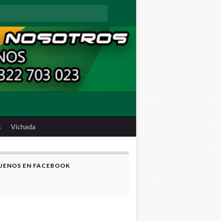
:
s
Vichada
UENOS EN FACEBOOK