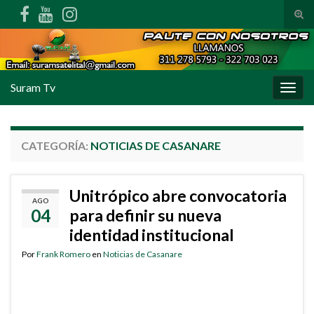
Alte
Search for:
Suram Tv
Alter
CATEGORÍA:
NOTICIAS DE CASANARE
Unitrópico abre convocatoria
AGO
04
para definir su nueva
identidad institucional
Por
Frank Romero
en
Noticias de Casanare