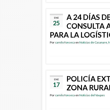
A 24 DÍAS D
ENE
25
CONSULTA A
PARA LA LOGÍST
Por
camilo fonseca
en
Noticias de Casanare
,
N
POLICÍA EX
ENE
17
ZONA RURAL
Por
camilo fonseca
en
Noticias del Vaupes