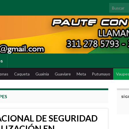
Search for
os
onas
Caqueta
Guainia
Guaviare
Meta
Putumayo
Vaupe
PES
SÍG
ACIONAL DE SEGURIDAD
ALIZACIÓN EN