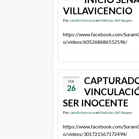
VILLAVICENCIO
Por
camilo fonseca
en
Noticias del Vaupes
https://www.facebook.com/Sura
o/videos/605268686552596/
CAPTURADO
FEB
26
VINCULACIÓ
SER INOCENTE
Por
camilo fonseca
en
Noticias del Vaupes
https://www.facebook.com/Sura
o/videos/301721567172494/