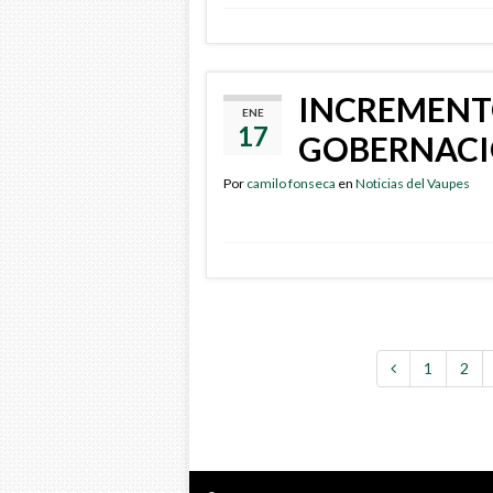
INCREMENTO
ENE
17
GOBERNACI
Por
camilo fonseca
en
Noticias del Vaupes
1
2