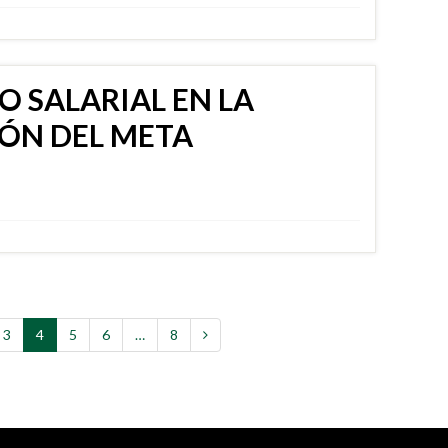
 SALARIAL EN LA
ÓN DEL META
3
4
5
6
…
8