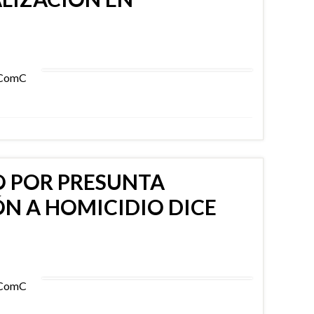
mComC
 POR PRESUNTA
N A HOMICIDIO DICE
mComC