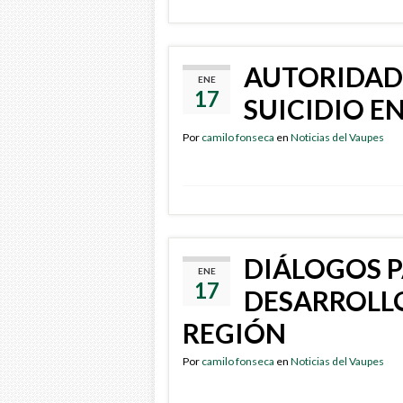
AUTORIDAD
ENE
17
SUICIDIO E
Por
camilo fonseca
en
Noticias del Vaupes
DIÁLOGOS 
ENE
17
DESARROLLO
REGIÓN
Por
camilo fonseca
en
Noticias del Vaupes