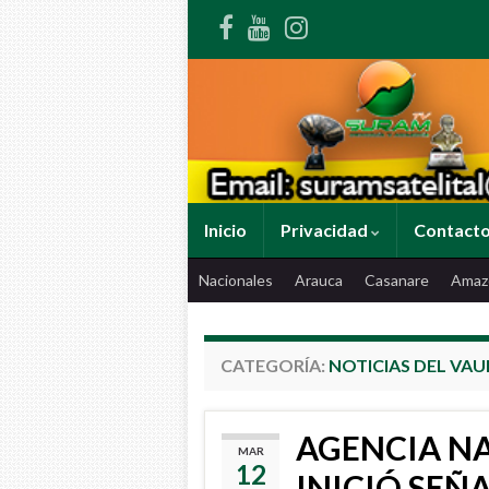
Inicio
Privacidad
Contact
Nacionales
Arauca
Casanare
Amaz
CATEGORÍA:
NOTICIAS DEL VAU
AGENCIA N
MAR
12
INICIÓ SEÑ