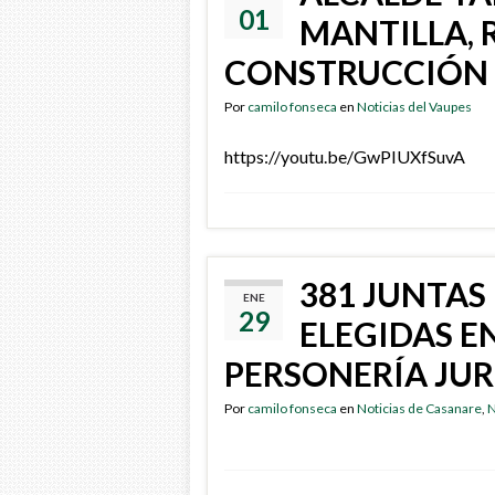
01
MANTILLA, 
CONSTRUCCIÓN 
Por
camilo fonseca
en
Noticias del Vaupes
https://youtu.be/GwPIUXfSuvA
381 JUNTA
ENE
29
ELEGIDAS E
PERSONERÍA JUR
Por
camilo fonseca
en
Noticias de Casanare
,
N