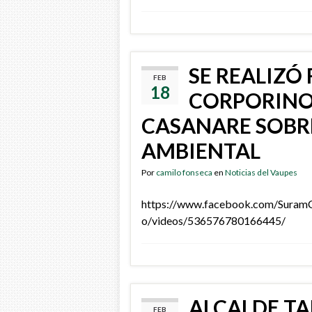
SE REALIZÓ
FEB
18
CORPORINO
CASANARE SOBRE
AMBIENTAL
Por
camilo fonseca
en
Noticias del Vaupes
https://www.facebook.com/Sura
o/videos/536576780166445/
ALCALDE T
FEB