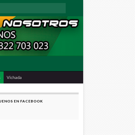
:
s
Vichada
UENOS EN FACEBOOK