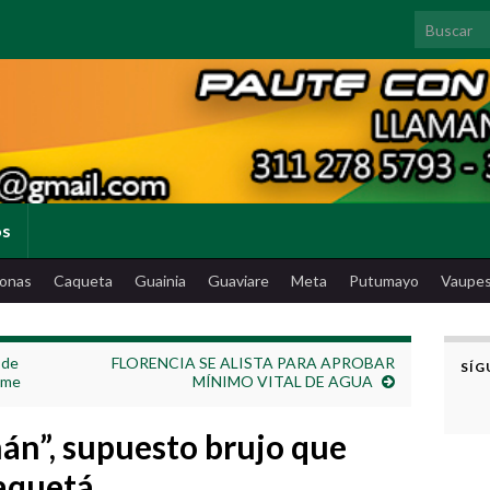
Search for
os
onas
Caqueta
Guainia
Guaviare
Meta
Putumayo
Vaupe
 de
FLORENCIA SE ALISTA PARA APROBAR
SÍG
Tame
MÍNIMO VITAL DE AGUA
án”, supuesto brujo que
aquetá