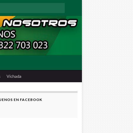
:
s
Vichada
UENOS EN FACEBOOK