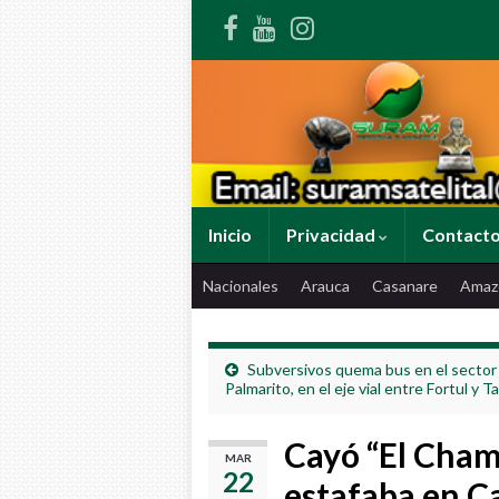
Inicio
Privacidad
Contact
Nacionales
Arauca
Casanare
Amaz
Subversivos quema bus en el sector
Palmarito, en el eje vial entre Fortul y 
Cayó “El Cham
MAR
22
estafaba en C