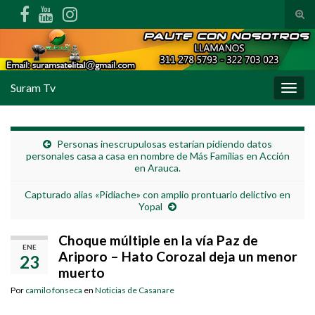
Alte
Search for:
Suram Tv
Alter
Personas inescrupulosas estarían pidiendo datos
personales casa a casa en nombre de Más Familias en Acción
en Arauca.
Capturado alias «Pidiache» con amplio prontuario delictivo en
Yopal
Choque múltiple en la vía Paz de
ENE
Ariporo – Hato Corozal deja un menor
23
muerto
Por
camilo fonseca
en
Noticias de Casanare