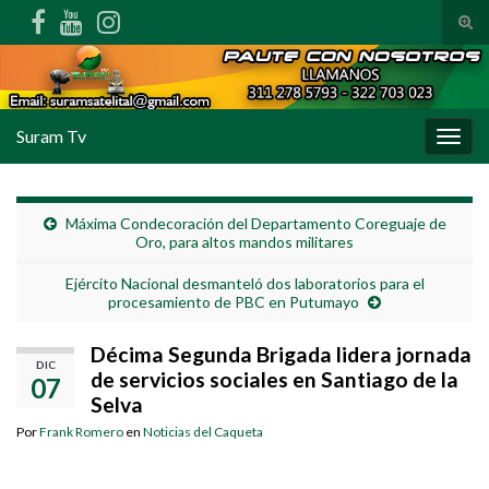
Alte
Search for:
Suram Tv
Alter
Máxima Condecoración del Departamento Coreguaje de
Oro, para altos mandos militares
Ejército Nacional desmanteló dos laboratorios para el
procesamiento de PBC en Putumayo
Décima Segunda Brigada lidera jornada
DIC
de servicios sociales en Santiago de la
07
Selva
Por
Frank Romero
en
Noticias del Caqueta