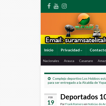
Inicio
Privacidad
Contact
Nacionales
Arauca
Casanare
Amaz
Complejo deportivo Los Hobbos está
para ser entregado a la Alcaldía de Yopa
Deportados 10
FEB
19
Por
Frank Romero
en
Noticias de A