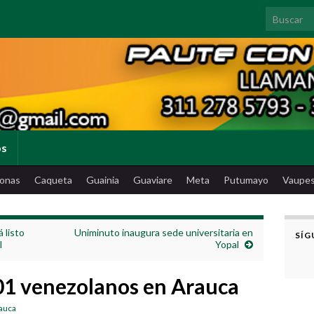
Search for
os
onas
Caqueta
Guainia
Guaviare
Meta
Putumayo
Vaupe
 listo
Uniminuto inaugura sede universitaria en
SÍG
l
Yopal
1 venezolanos en Arauca
rauca