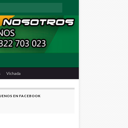
:
s
Vichada
UENOS EN FACEBOOK