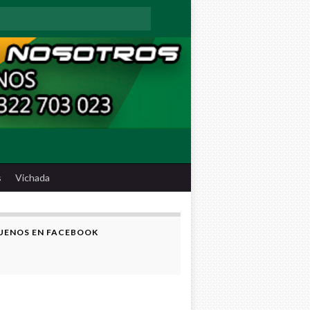
:
s
Vichada
UENOS EN FACEBOOK