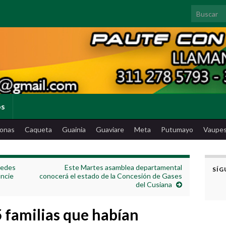
Search for
os
onas
Caqueta
Guainia
Guaviare
Meta
Putumayo
Vaupe
redes
Este Martes asamblea departamental
SÍG
uncie
conocerá el estado de la Concesión de Gases
del Cusiana
 familias que habían