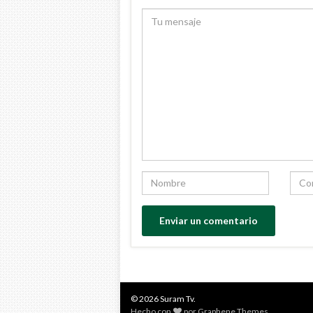
© 2026 Suram Tv.
Hecho con
por
Graphene Themes
.