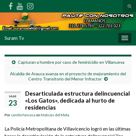
Alte
Search for:
Suram Tv
Alter
Capturan a hombre por caso de feminicidio en Villanueva
Alcaldía de Arauca avanza en el proyecto de mejoramiento del
Centro Transitorio del Menor Infractor
Desarticulada estructura delincuencial
MAR
«Los Gatos», dedicada al hurto de
23
residencias
Por
camilo fonseca
en
Noticias del Meta
La Policía Metropolitana de Villavicencio logró en las últimas
horas la desarticulaci
ón de la estructura delincuencial “los