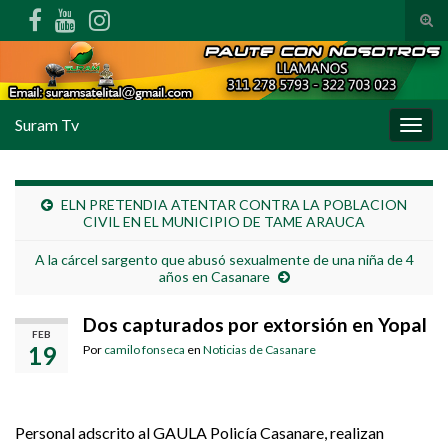
Alte
Search for:
Suram Tv
Alter
ELN PRETENDIA ATENTAR CONTRA LA POBLACION
CIVIL EN EL MUNICIPIO DE TAME ARAUCA
A la cárcel sargento que abusó sexualmente de una niña de 4
años en Casanare
Dos capturados por extorsión en Yopal
FEB
19
Por
camilo fonseca
en
Noticias de Casanare
Personal adscrito al GAULA Policía Casanare, realizan