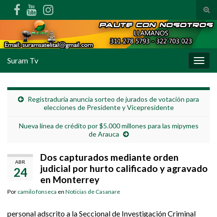
Alte
Search for:
Suram Tv
Alter
Registraduría anuncia sorteo de jurados de votación para
elecciones de Presidente y Vicepresidente
Nueva línea de crédito por $5.000 millones para las mipymes
de Arauca
Dos capturados mediante orden
ABR
judicial por hurto calificado y agravado
24
en Monterrey
Por
camilo fonseca
en
Noticias de Casanare
personal adscrito a la Seccional de Investigación Criminal