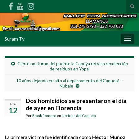
Alte
Search for:
Suram Tv
Alter
Cierre nocturno del puente la Cabuya retrasa recolección
de residuos en Yopal
10 años dejando en alto al departamento del Caquetá –
Nubale
Dos homicidios se presentaron el día
DIC
de ayer en Florencia
12
Por
Frank Romero
en
Noticias del Caqueta
La primera victima fue identificada como
Héctor Muñoz