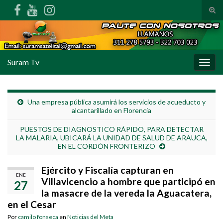
Alte
Search for:
Suram Tv
Alter
Una empresa pública asumirá los servicios de acueducto y
alcantarillado en Florencia
PUESTOS DE DIAGNOSTICO RÁPIDO, PARA DETECTAR
LA MALARIA, UBICARÁ LA UNIDAD DE SALUD DE ARAUCA,
EN EL CORDÓN FRONTERIZO
Ejército y Fiscalía capturan en
ENE
Villavicencio a hombre que participó en
27
la masacre de la vereda la Aguacatera,
en el Cesar
Por
camilo fonseca
en
Noticias del Meta