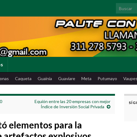
Search for
os
onas
Caqueta
Guainia
Guaviare
Meta
Putumayo
Vaupe
70
Equión entre las 20 empresas con mejor
SÍG
Índice de Inversión Social Privada
tó elementos para la
 artefactos explosivos