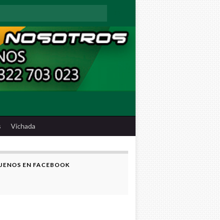
:
s
Vichada
UENOS EN FACEBOOK