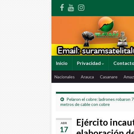
Inicio
Privacidad
Contact
Nacionales
Arauca
Casanare
Amaz
Pelaron el cobre: ladrones robaron 
metros de cable con cobre
Ejército incau
ABR
17
elaboración de