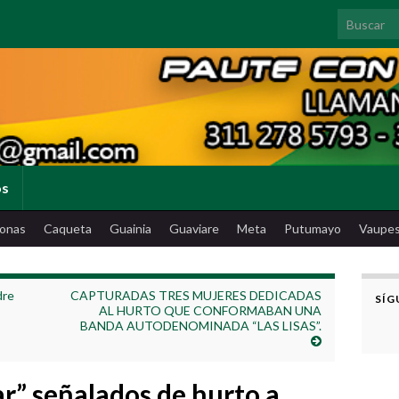
Search for
os
onas
Caqueta
Guainia
Guaviare
Meta
Putumayo
Vaupe
dre
CAPTURADAS TRES MUJERES DEDICADAS
SÍG
AL HURTO QUE CONFORMABAN UNA
BANDA AUTODENOMINADA “LAS LISAS”.
iar” señalados de hurto a