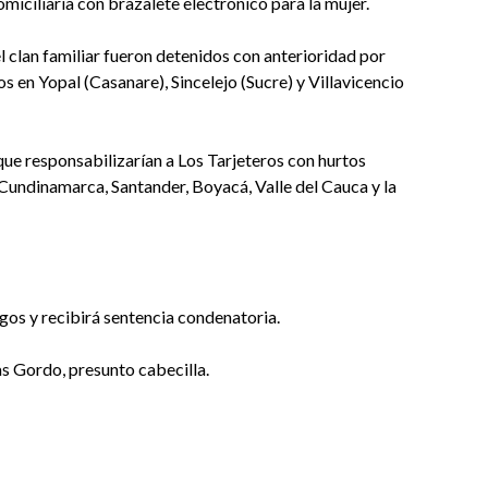
miciliaria con brazalete electrónico para la mujer.
 clan familiar fueron detenidos con anterioridad por
s en Yopal (Casanare), Sincelejo (Sucre) y Villavicencio
 que responsabilizarían a Los Tarjeteros con hurtos
Cundinamarca, Santander, Boyacá, Valle del Cauca y la
os y recibirá sentencia condenatoria.
as Gordo, presunto cabecilla.