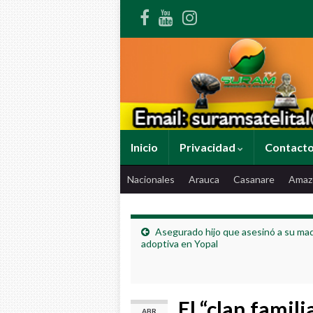
Inicio
Privacidad
Contact
Nacionales
Arauca
Casanare
Amaz
Asegurado hijo que asesinó a su ma
adoptiva en Yopal
El “clan famil
ABR