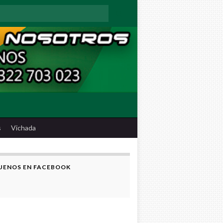
:
s
Vichada
UENOS EN FACEBOOK