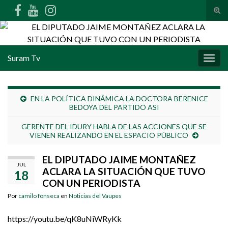
Alte
Search for:
Suram Tv
Alter
EN LA POLÍTICA DINÁMICA LA DOCTORA BERENICE
BEDOYA DEL PARTIDO ASI
GERENTE DEL IDURY HABLA DE LAS ACCIONES QUE SE
VIENEN REALIZANDO EN EL ESPACIO PÚBLICO
EL DIPUTADO JAIME MONTAÑEZ
JUL
ACLARA LA SITUACIÓN QUE TUVO
18
CON UN PERIODISTA
Por
camilo fonseca
en
Noticias del Vaupes
https://youtu.be/qK8uNiWRyKk