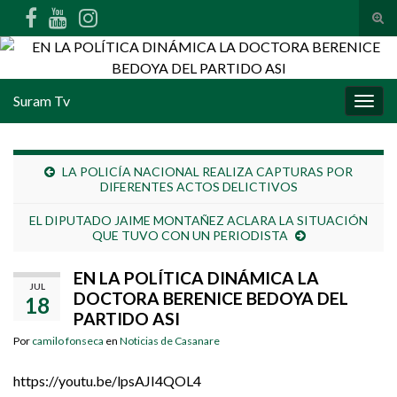
Alte
Search for:
Suram Tv
Alter
LA POLICÍA NACIONAL REALIZA CAPTURAS POR
DIFERENTES ACTOS DELICTIVOS
EL DIPUTADO JAIME MONTAÑEZ ACLARA LA SITUACIÓN
QUE TUVO CON UN PERIODISTA
EN LA POLÍTICA DINÁMICA LA
JUL
DOCTORA BERENICE BEDOYA DEL
18
PARTIDO ASI
Por
camilo fonseca
en
Noticias de Casanare
https://youtu.be/lpsAJI4QOL4