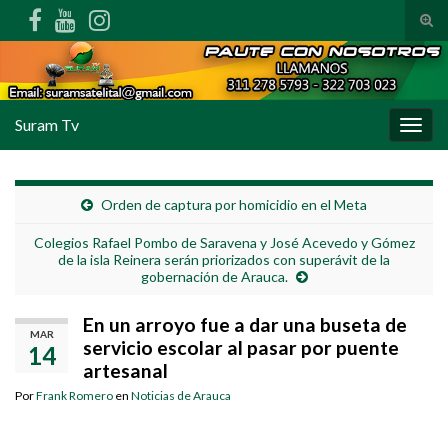
Alte
Search for:
Suram Tv
Alter
Orden de captura por homicidio en el Meta
Colegios Rafael Pombo de Saravena y José Acevedo y Gómez
de la isla Reinera serán priorizados con superávit de la
gobernación de Arauca.
En un arroyo fue a dar una buseta de
MAR
servicio escolar al pasar por puente
14
artesanal
Por
Frank Romero
en
Noticias de Arauca