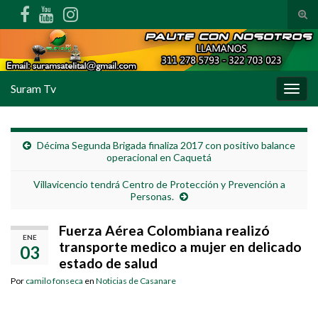
Alte
Search for:
Suram Tv
Alter
Décima Segunda Brigada finaliza 2017 con positivo balance
operacional en Caquetá
Villavicencio tendrá Centro de Protección y Prevención a
Personas.
Fuerza Aérea Colombiana realizó
ENE
transporte medico a mujer en delicado
03
estado de salud
Por
camilo fonseca
en
Noticias de Casanare