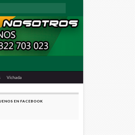
:
s
Vichada
UENOS EN FACEBOOK