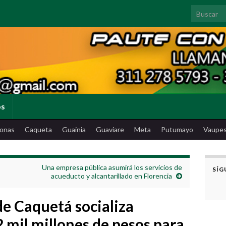
Search for
os
onas
Caqueta
Guainia
Guaviare
Meta
Putumayo
Vaupe
Una empresa pública asumirá los servicios de
SÍG
acueducto y alcantarillado en Florencia
e Caquetá socializa
 mil millones de pesos para