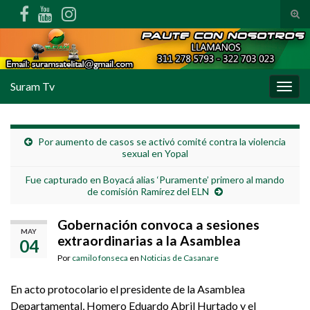
Alte
Search for:
Suram Tv
Alter
Por aumento de casos se activó comité contra la violencia
sexual en Yopal
Fue capturado en Boyacá alias ‘Puramente’ primero al mando
de comisión Ramírez del ELN
Gobernación convoca a sesiones
MAY
extraordinarias a la Asamblea
04
Por
camilo fonseca
en
Noticias de Casanare
En acto protocolario el presidente de la Asamblea
Departamental, Homero Eduardo Abril Hurtado y el