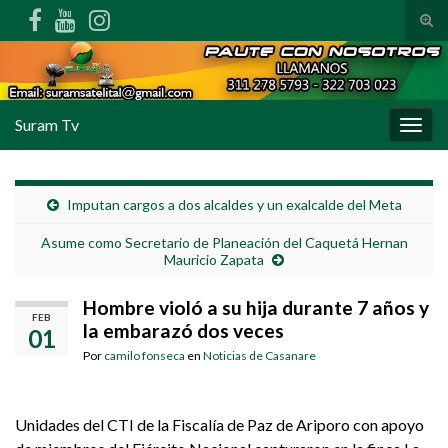
Alte
Search for:
Suram Tv
Alter
Imputan cargos a dos alcaldes y un exalcalde del Meta
Asume como Secretario de Planeación del Caquetá Hernan
Mauricio Zapata
Hombre violó a su hija durante 7 años y
FEB
la embarazó dos veces
01
Por
camilo fonseca
en
Noticias de Casanare
Unidades del CTI de la Fiscalía de Paz de Ariporo con apoyo