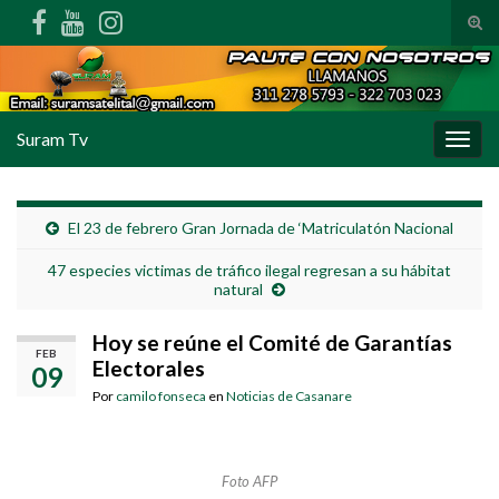
Alte
Search for:
Suram Tv
Alter
El 23 de febrero Gran Jornada de ‘Matriculatón Nacional
47 especies victimas de tráfico ilegal regresan a su hábitat
natural
Hoy se reúne el Comité de Garantías
FEB
Electorales
09
Por
camilo fonseca
en
Noticias de Casanare
Foto AFP