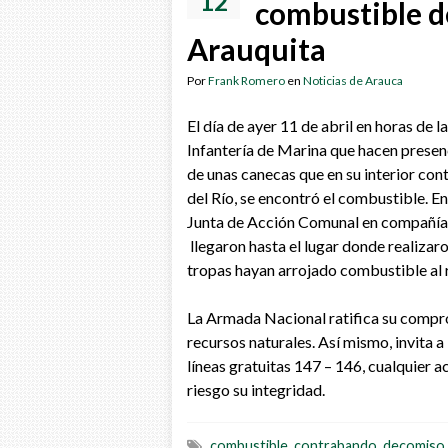
12
combustible d
Arauquita
Por
Frank Romero
en
Noticias de Arauca
El día de ayer 11 de abril en horas de 
Infantería de Marina que hacen presenc
de unas canecas que en su interior cont
del Río, se encontró el combustible. En
Junta de Acción Comunal en compañía 
llegaron hasta el lugar donde realizaro
tropas hayan arrojado combustible al r
La Armada Nacional ratifica su compro
recursos naturales. Así mismo, invita a
líneas gratuitas 147 – 146, cualquier 
riesgo su integridad.
combustible
,
contrabando
,
decomiso