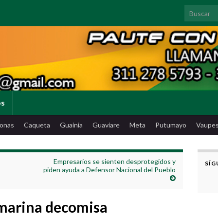
Search for
os
onas
Caqueta
Guainia
Guaviare
Meta
Putumayo
Vaupe
Empresarios se sienten desprotegidos y
SÍG
piden ayuda a Defensor Nacional del Pueblo
 marina decomisa