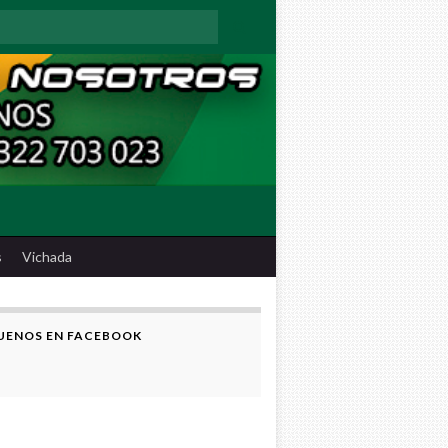
:
s
Vichada
UENOS EN FACEBOOK