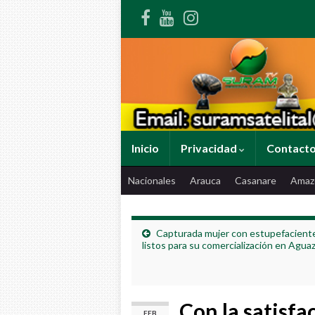
Inicio
Privacidad
Contact
Nacionales
Arauca
Casanare
Amaz
Capturada mujer con estupefacient
listos para su comercialización en Aguaz
Con la satisfa
FEB