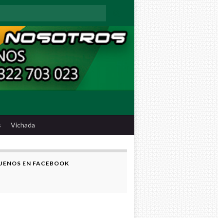
:
s
Vichada
UENOS EN FACEBOOK