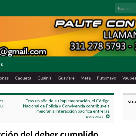
Search for
os
onas
Caqueta
Guainia
Guaviare
Meta
Putumayo
Vaupe
es
Tras un año de su implementación, el Código
SÍG
ul
Nacional de Policía y Convivencia contribuye a
mejorar la interacción pacífica entre las
personas
cción del deber cumplido