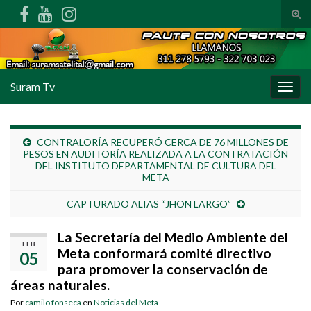
Alte
Search for:
Suram Tv
Alter
CONTRALORÍA RECUPERÓ CERCA DE 76 MILLONES DE
PESOS EN AUDITORÍA REALIZADA A LA CONTRATACIÓN
DEL INSTITUTO DEPARTAMENTAL DE CULTURA DEL
META
CAPTURADO ALIAS “JHON LARGO”
La Secretaría del Medio Ambiente del
FEB
Meta conformará comité directivo
05
para promover la conservación de
áreas naturales.
Por
camilo fonseca
en
Noticias del Meta