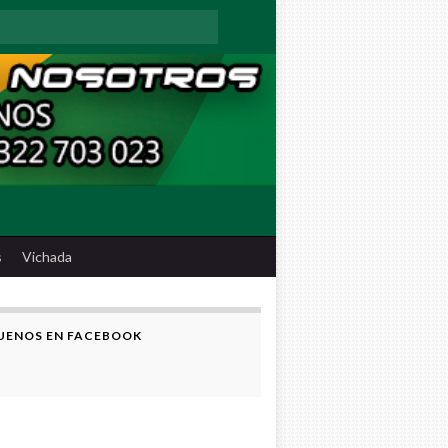
:
s
Vichada
UENOS EN FACEBOOK