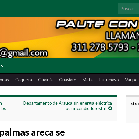
Search for
os
onas
Caqueta
Guainia
Guaviare
Meta
Putumayo
Vaupe
n
Departamento de Arauca sin energía eléctrica
SÍG
 los
por incendio forestal
 palmas areca se