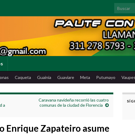
Search for
os
onas
Caqueta
Guainia
Guaviare
Meta
Putumayo
Vaupe
Caravana navideña recorrió las cuatro
SÍG
d a
comunas de la ciudad de Florencia
o Enrique Zapateiro asume