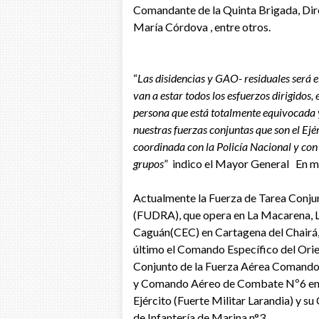
Comandante de la Quinta Brigada, Dire
María Córdova , entre otros.
“
Las disidencias y GAO- residuales será 
van a estar todos los esfuerzos dirigidos,
persona que está totalmente equivocada y 
nuestras fuerzas conjuntas que son el Ej
coordinada con la Policía Nacional y con 
grupos
” indico el Mayor General En mat
Actualmente la Fuerza de Tarea Conju
(FUDRA), que opera en La Macarena, La
Caguán(CEC) en Cartagena del Chairá,
último el Comando Específico del Or
Conjunto de la Fuerza Aérea Comando
y Comando Aéreo de Combate Nº6 en la
Ejército (Fuerte Militar Larandia) y 
de Infantería de Marina n°3.