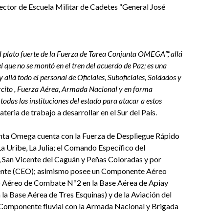
ctor de Escuela Militar de Cadetes “General José
el plato fuerte de la Fuerza de Tarea Conjunta OMEGA
”,“
allá
 el que no se montó en el tren del acuerdo de Paz; es una
allá todo el personal de Oficiales, Suboficiales, Soldados y
ército , Fuerza Aérea, Armada Nacional y en forma
todas las instituciones del estado para atacar a estos
eria de trabajo a desarrollar en el Sur del País.
nta Omega cuenta con la Fuerza de Despliegue Rápido
 Uribe, La Julia; el Comando Específico del
 San Vicente del Caguán y Peñas Coloradas y por
iente (CEO); asimismo posee un Componente Aéreo
 Aéreo de Combate Nº2 en la Base Aérea de Apiay
 Base Aérea de Tres Esquinas) y de la Aviación del
su Componente fluvial con la Armada Nacional y Brigada