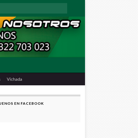
:
s
Vichada
UENOS EN FACEBOOK