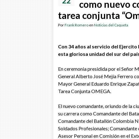
22
como nuevo co
tarea conjunta “O
Por
Frank Romero
en
Noticias del Caqueta
Con 34 años al servicio del Ejercit
esta gloriosa unidad del sur del pa
En ceremonia presidida por el Señor 
General Alberto José Mejía Ferrero co
Mayor General Eduardo Enrique Zapat
Tarea Conjunta OMEGA.
El nuevo comandante, oriundo de la ci
su carrera como Comandante del Bat
Comandante del Batallón Colombia N°3 e
Soldados Profesionales; Comandante 
Asesor Personal en Comisión en el Ex