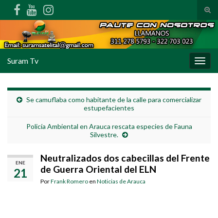
Alte
Search for:
Suram Tv
Alter
Se camuflaba como habitante de la calle para comercializar
estupefacientes
Policía Ambiental en Arauca rescata especies de Fauna
Silvestre.
Neutralizados dos cabecillas del Frente
ENE
de Guerra Oriental del ELN
21
Por
Frank Romero
en
Noticias de Arauca