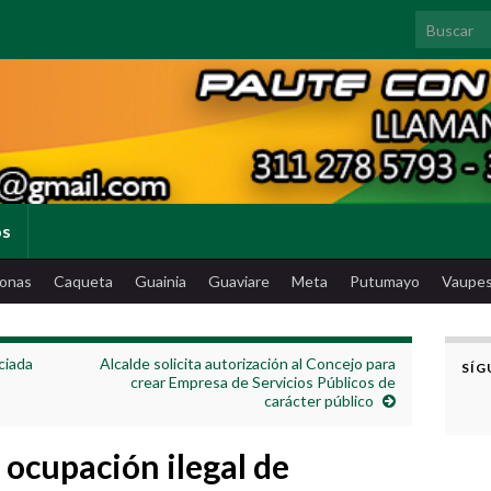
Search for
os
onas
Caqueta
Guainia
Guaviare
Meta
Putumayo
Vaupe
ciada
Alcalde solicita autorización al Concejo para
SÍG
crear Empresa de Servicios Públicos de
carácter público
 ocupación ilegal de