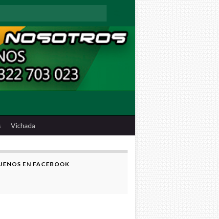
:
s
Vichada
UENOS EN FACEBOOK