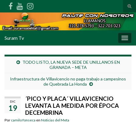
Alte
Search for:
Suram Tv
Alter
TODO LISTO, LA NUEVA SEDE DE UNILLANOS EN
GRANADA – META
Infraestructura de Villavicencio no paga trabajo a campesinos
de Quebrada La Honda
´PICO Y PLACA´ VILLAVICENCIO
DIC
LEVANTA LA MEDIDA POR ÉPOCA
19
DECEMBRINA
Por
camilo fonseca
en
Noticias del Meta