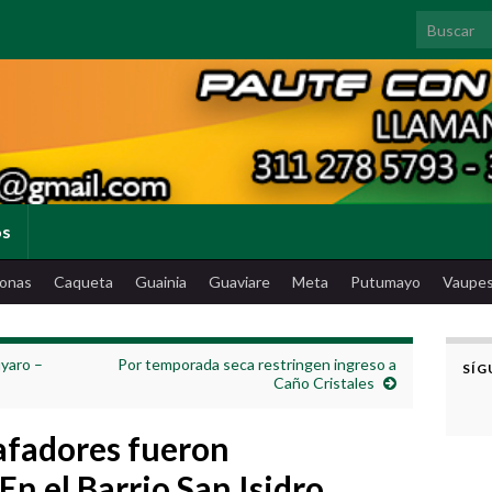
Search for
os
onas
Caqueta
Guainia
Guaviare
Meta
Putumayo
Vaupe
yaro –
Por temporada seca restringen ingreso a
SÍG
Caño Cristales
afadores fueron
n el Barrio San Isidro