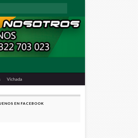
:
s
Vichada
UENOS EN FACEBOOK