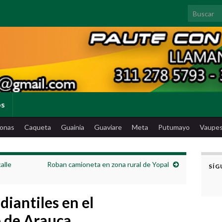
Search for
os
onas
Caqueta
Guainia
Guaviare
Meta
Putumayo
Vaupe
alle
Roban camioneta en zona rural de Yopal
SÍG
diantiles en el
 de Arauca