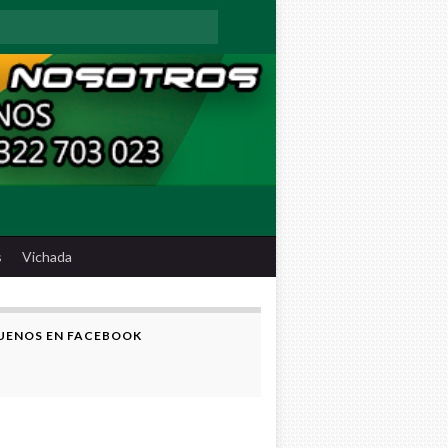
:
s
Vichada
UENOS EN FACEBOOK