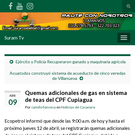
Alte
Search for:
Suram Tv
Alter
Ejército y Policía Recuperaron ganado y maquinaria agrícola
Acuatodos construyó sistema de acueducto de cinco veredas
de Villanueva
Quemas adicionales de gas en sistema
ABR
de teas del CPF Cupiagua
09
Por
camilo fonseca
en
Noticias de Casanare
Ecopetrol informó que desde las 9:00 a.m. de hoy y hasta el
próximo jueves 12 de abril, se registrarán quemas adicionales