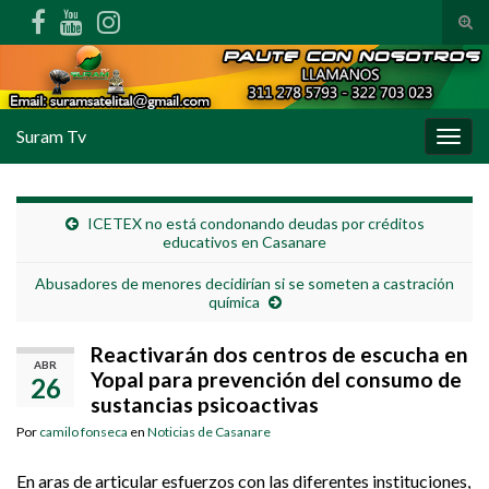
Alte
Search for:
Suram Tv
Alter
ICETEX no está condonando deudas por créditos
educativos en Casanare
Abusadores de menores decidirían si se someten a castración
química
Reactivarán dos centros de escucha en
ABR
Yopal para prevención del consumo de
26
sustancias psicoactivas
Por
camilo fonseca
en
Noticias de Casanare
En aras de articular esfuerzos con las diferentes instituciones,