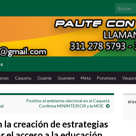
Search for
os
onas
Caqueta
Guainia
Guaviare
Meta
Putumayo
Vaupe
Positivo el ambiente electoral en el Caquetá
SÍG
al
Confirma MININTERIOR y la MOE
 la creación de estrategias
r el acceso a la educación