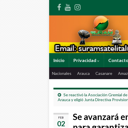
Inicio
Privacidad
Contact
Nacionales
Arauca
Casanare
Amaz
Se reactivó la Asociación Gremial de
Arauca y eligió Junta Directiva Provision
Se avanzará en
FEB
02
para garantiza