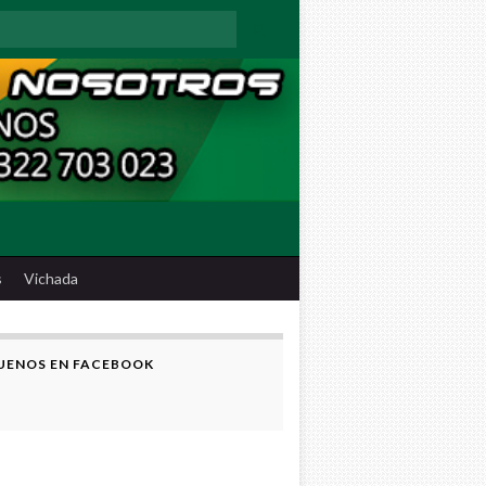
:
s
Vichada
UENOS EN FACEBOOK