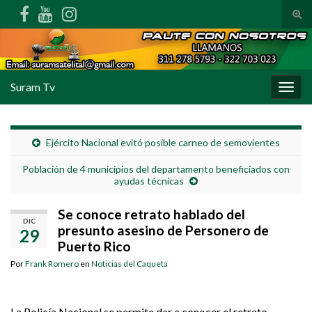
Alte
Search for:
Suram Tv
Alter
Ejército Nacional evitó posible carneo de semovientes
Población de 4 municipios del departamento beneficiados con
ayudas técnicas
Se conoce retrato hablado del
DIC
presunto asesino de Personero de
29
Puerto Rico
Por
Frank Romero
en
Noticias del Caqueta
La Policía Nacional se permite dar a conocer el retrato