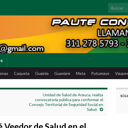
Search for
os
onas
Caqueta
Guainia
Guaviare
Meta
Putumayo
Vaupe
Unidad de Salud de Arauca, realiza
SÍG
convocatoria pública para conformar el
Consejo Territorial de Seguridad Social en
Salud.
 Veedor de Salud en el