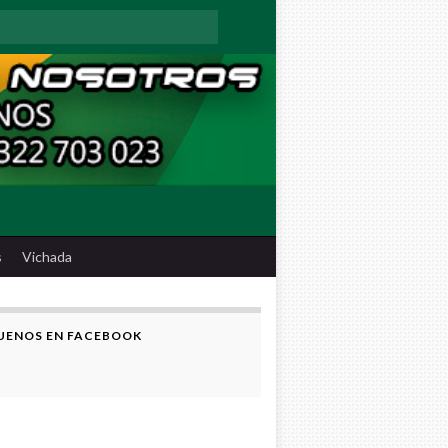
:
s
Vichada
UENOS EN FACEBOOK