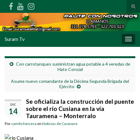
Alte
Search for:
Suram Tv
Alter
Con carrotanques suministran agua potable a 4 veredas de
Hato Corozal
Asume nuevo comandante de la Décima Segunda Brigada del
Ejército
Se oficializa la construcción del puente
DIC
sobre el río Cusiana en la vía
14
Tauramena – Monterralo
Por
camilo fonseca
en
Noticias de Casanare